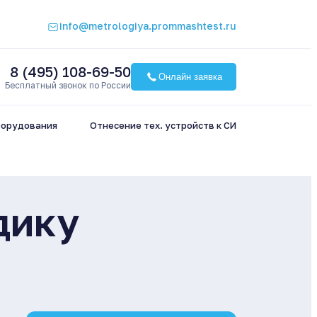
info@metrologiya.prommashtest.ru
8 (495) 108-69-50
Онлайн заявка
Бесплатный звонок по России
борудования
Отнесение тех. устройств к СИ
дику