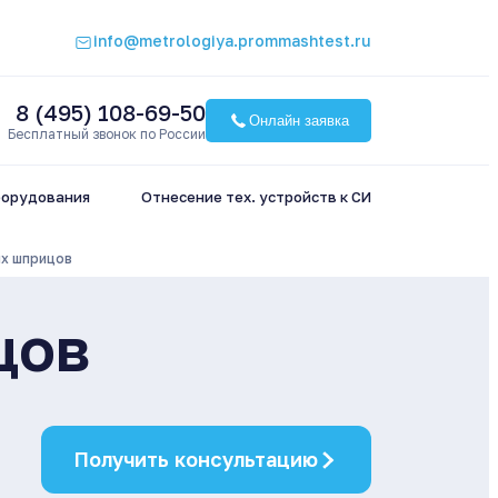
info@metrologiya.prommashtest.ru
8 (495) 108-69-50
Онлайн заявка
Бесплатный звонок по России
борудования
Отнесение тех. устройств к СИ
х шприцов
цов
Получить консультацию